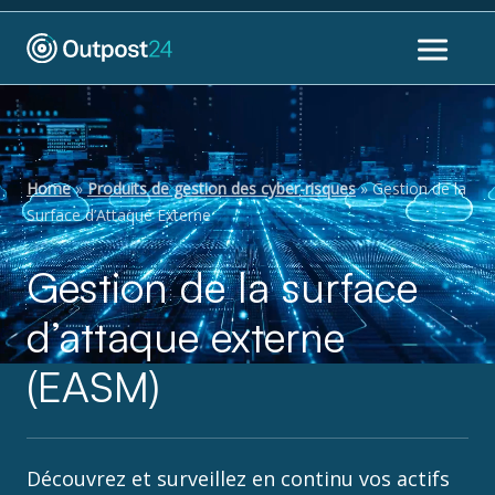
Home
»
Produits de gestion des cyber-risques
»
Gestion de la
Surface d’Attaque Externe
Gestion de la surface
d’attaque externe
(EASM)
Découvrez et surveillez en continu vos actifs