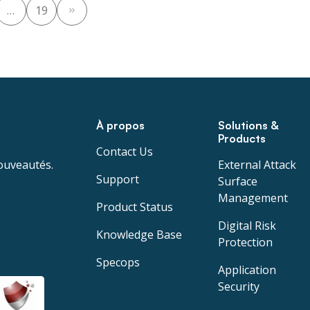
Pagination
…
19
des
publications
À propos
Solutions &
Products
Contact Us
ouveautés.
External Attack
Support
Surface
Management
Product Status
Digital Risk
Knowledge Base
Protection
Specops
Application
Security