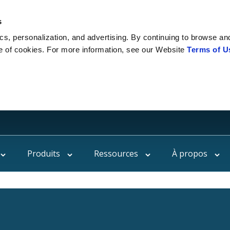
s
cs, personalization, and advertising. By continuing to browse and
e of cookies. For more information, see our Website
Terms of U
Produits
Ressources
À propos