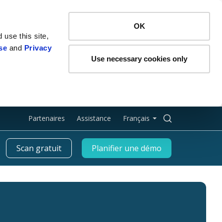
OK
 use this site,
se
and
Privacy
Use necessary cookies only
Rechercher :
Partenaires
Assistance
Français
Scan gratuit
Planifier une démo