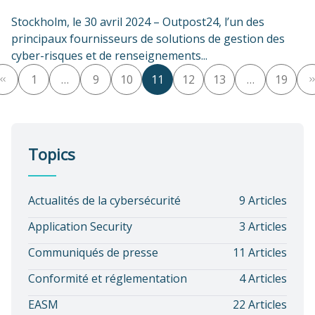
Stockholm, le 30 avril 2024 – Outpost24, l’un des
principaux fournisseurs de solutions de gestion des
cyber-risques et de renseignements...
Pagination
1
…
9
10
11
12
13
…
19
des
publications
Topics
Actualités de la cybersécurité
9 Articles
Application Security
3 Articles
Communiqués de presse
11 Articles
Conformité et réglementation
4 Articles
EASM
22 Articles